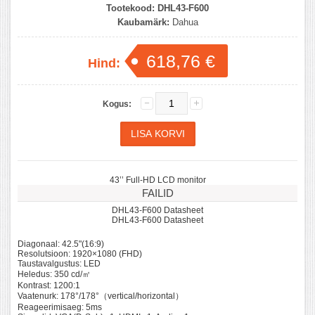
Tootekood:
DHL43-F600
Kaubamärk:
Dahua
618,76 €
Hind:
Kogus:
43’’ Full-HD LCD monitor
FAILID
DHL43-F600 Datasheet
DHL43-F600 Datasheet
Diagonaal: 42.5"(16:9)
Resolutsioon: 1920×1080 (FHD)
Taustavalgustus: LED
Heledus: 350 cd/㎡
Kontrast: 1200:1
Vaatenurk: 178°/178°（vertical/horizontal）
Reageerimisaeg: 5ms