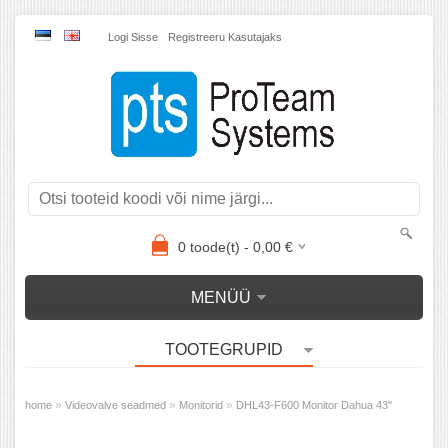
Logi Sisse
Registreeru Kasutajaks
0
toode(t) -
0,00
€
MENÜÜ
TOOTEGRUPID
»
»
»
home
Videovalve seadmed
Monitorid
DHL43-F600 Monitor Dahua 43"