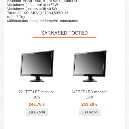
Sisendid: VGA(D-Sub) x1, HDMI x1, Audio x1
Voolutarve: (töötamise ajal) 58W
Voolutarve: (ootereziimil) ≤0.5W
Toide: AC100~240V (+/-10%),50/60 Hz
Kaal: 7.7kg
Mõõdud(ilma jalata): 967mm×561mm×86mm
SARNASED TOOTED
22" TFT-LED monitor,
24" TFT-LED monitor,
16:9
16:9
246,76 €
259,16 €